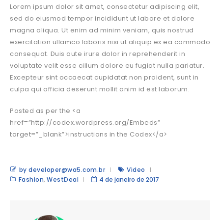
Lorem ipsum dolor sit amet, consectetur adipiscing elit,
sed do eiusmod tempor incididunt ut labore et dolore
magna aliqua. Ut enim ad minim veniam, quis nostrud
exercitation ullamco laboris nisi ut aliquip ex ea commodo
consequat. Duis aute irure dolor in reprehenderit in
voluptate velit esse cillum dolore eu fugiat nulla pariatur.
Excepteur sint occaecat cupidatat non proident, sunt in
culpa qui officia deserunt mollit anim id est laborum.
Posted as per the <a
href=”http://codex.wordpress.org/Embeds”
target=”_blank”>instructions in the Codex</a>
by developer@wa5.com.br
Video
Fashion
,
WestDeal
4 de janeiro de 2017