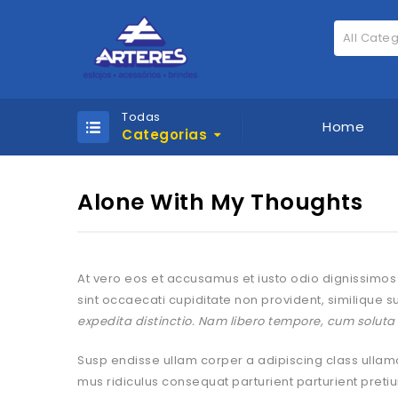
All Cate
Todas
Home
Categorias
Alone With My Thoughts
At vero eos et accusamus et iusto odio dignissimos
sint occaecati cupiditate non provident, similique su
expedita distinctio. Nam libero tempore, cum soluta
Susp endisse ullam corper a adipiscing class ullam
mus ridiculus consequat parturient parturient preti