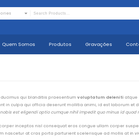
gories
Quem Somos
Produtos
Gravações
Cont
 ducimus qui blanditiis praesentium
voluptatum deleniti
atque 
nt in culpa qui officia deserunt mollitia animi, id est laborum et
 nobis est eligendi optio cumque nihil impedit quo minus id quod
corper inceptos nisl consequat eros congue ullam corper suspen
um nascetur at cras porta parturient scelerisque ad mollis at in 