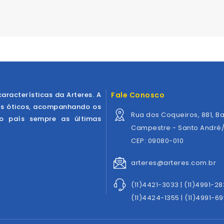
características da Arteres. A
Fale Conosco
os óticos, acompanhando os
Rua dos Coqueiros, 881, Ba
ao país sempre as últimas
Campestre - Santo André
CEP: 09080-010
arteres@arteres.com.br
(11)4421-3033 | (11)4991-2
(11)4424-1355 | (11)4991-69