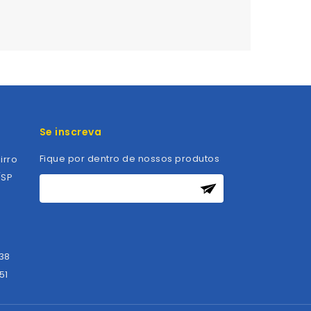
Se inscreva
Fique por dentro de nossos produtos
irro
/SP
838
51