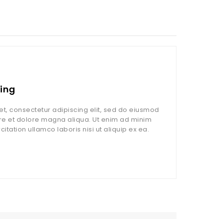
4 de 
ing
My Sty
t, consectetur adipiscing elit, sed do eiusmod
Lorem i
ore et dolore magna aliqua. Ut enim ad minim
tempor 
itation ullamco laboris nisi ut aliquip ex ea.
veniam, 
Read Mo