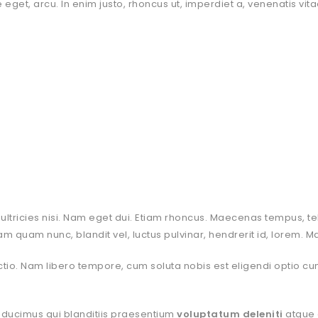
e eget, arcu. In enim justo, rhoncus ut, imperdiet a, venenatis vitae
per ultricies nisi. Nam eget dui. Etiam rhoncus. Maecenas tempu
m quam nunc, blandit vel, luctus pulvinar, hendrerit id, lorem. 
inctio. Nam libero tempore, cum soluta nobis est eligendi optio 
 ducimus qui blanditiis praesentium
voluptatum deleniti
atque 