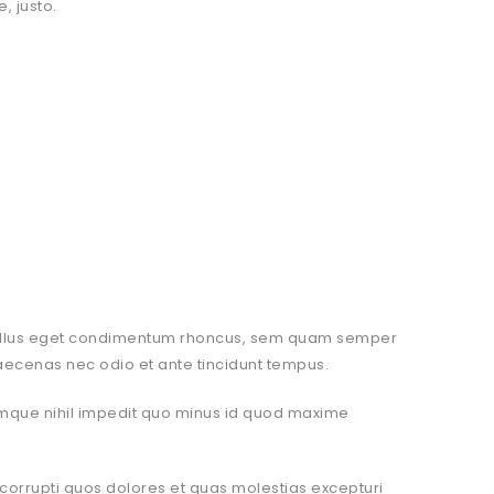
, justo.
s, tellus eget condimentum rhoncus, sem quam semper
Maecenas nec odio et ante tincidunt tempus.
cumque nihil impedit quo minus id quod maxime
corrupti quos dolores et quas molestias excepturi