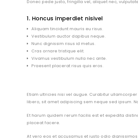
Donec pede justo, fringilla vel, aliquet nec, vulputat
1. Honcus imperdiet nisivel
Aliquam tincidunt mauris eu risus.
Vestibulum auctor dapibus neque.
Nunc dignissim risus id metus.
Cras ornare tristique elit.
Vivamus vestibulum nulla nec ante.
Praesent placerat risus quis eros.
Etiam ultricies nisi vel augue. Curabitur ullamcor
libero, sit amet adipiscing sem neque sed ipsum. Na
Et harum quidem rerum facilis est et expedita dist
placeat facere.
At vero eos et accusamus et iusto odio dignissimos