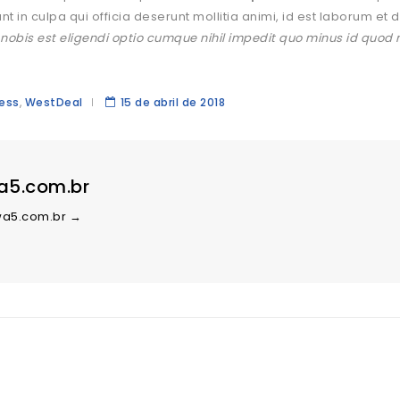
nt in culpa qui officia deserunt mollitia animi, id est laborum et
 nobis est eligendi optio cumque nihil impedit quo minus id quod
ess
,
WestDeal
15 de abril de 2018
a5.com.br
@wa5.com.br
→