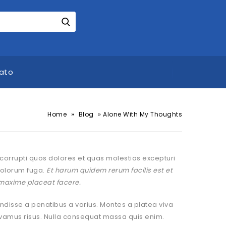
ato
»
»
Home
Blog
Alone With My Thoughts
corrupti quos dolores et quas molestias excepturi
 dolorum fuga.
Et harum quidem rerum facilis est et
 maxime placeat facere.
disse a penatibus a varius. Montes a platea viva
vivamus risus. Nulla consequat massa quis enim.