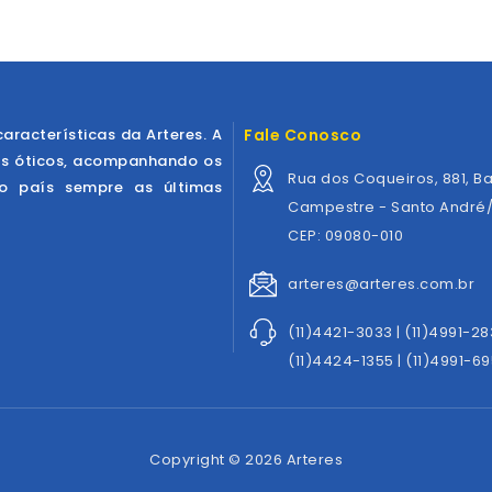
características da Arteres. A
Fale Conosco
os óticos, acompanhando os
Rua dos Coqueiros, 881, Ba
ao país sempre as últimas
Campestre - Santo André
CEP: 09080-010
arteres@arteres.com.br
(11)4421-3033 | (11)4991-2
(11)4424-1355 | (11)4991-69
Copyright © 2026 Arteres