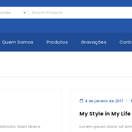
gories
Quem Somos
Produtos
Gravações
Cont
4 de janeiro de 2017
My Style in My Life
stinctio. Nam libero
Lorem ipsum dolor sit ame