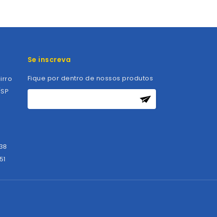
Se inscreva
Fique por dentro de nossos produtos
irro
/SP
838
51