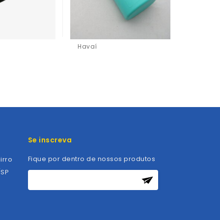
Havaí
Strada
Se inscreva
Fique por dentro de nossos produtos
irro
/SP