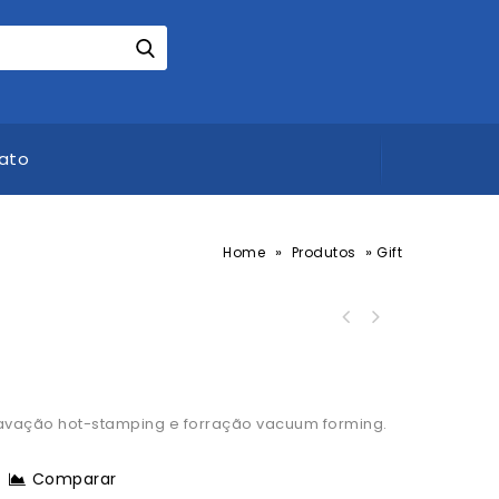
ato
»
»
Home
Produtos
Gift
S
gravação hot-stamping e forração vacuum forming.
Comparar