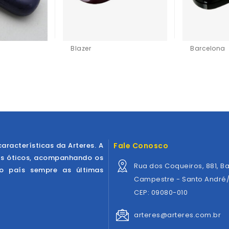
Blazer
Barcelona
características da Arteres. A
Fale Conosco
os óticos, acompanhando os
Rua dos Coqueiros, 881, Ba
ao país sempre as últimas
Campestre - Santo André
CEP: 09080-010
arteres@arteres.com.br