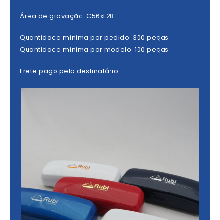
Área de gravação: C56xL28
Quantidade mínima por pedido: 300 peças
Quantidade mínima por modelo: 100 peças
Frete pago pelo destinatário.