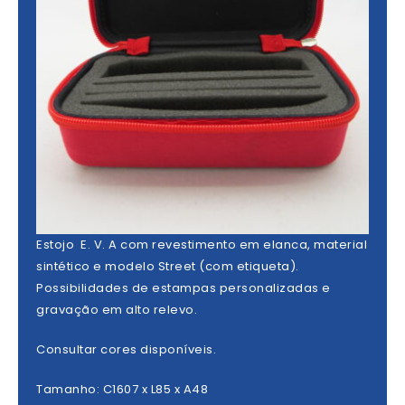
Estojo E. V. A com revestimento em elanca, material
sintético e modelo Street (com etiqueta).
Possibilidades de estampas personalizadas e
gravação em alto relevo.
Consultar cores disponíveis.
Tamanho: C1607 x L85 x A48