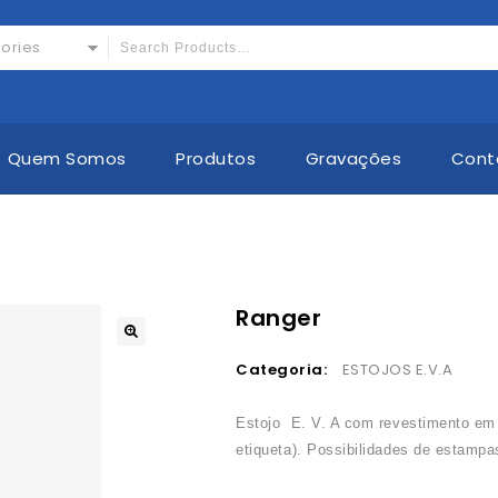
gories
Quem Somos
Produtos
Gravações
Cont
Ranger
🔍
Categoria:
ESTOJOS E.V.A
Estojo E. V. A com revestimento em 
etiqueta). Possibilidades de estampa