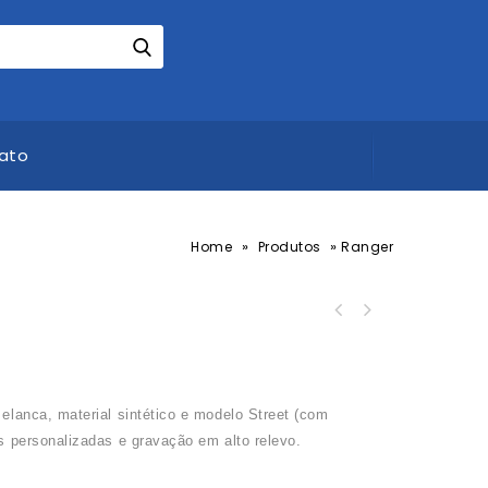
ato
»
»
Home
Produtos
Ranger
elanca, material sintético e modelo Street (com
s personalizadas e gravação em alto relevo.