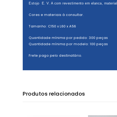
Estojo E. V. A com revestimento em elanca, material
Cores e materiais à consultar.
Tamanho: C150 x L60 x A56
Quantidade mínima por pedido: 300 peças
Quantidade mínima por modelo: 100 peças
Frete pago pelo destinatário.
Produtos relacionados