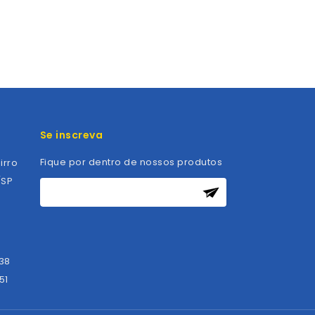
Se inscreva
Fique por dentro de nossos produtos
irro
/SP
838
51