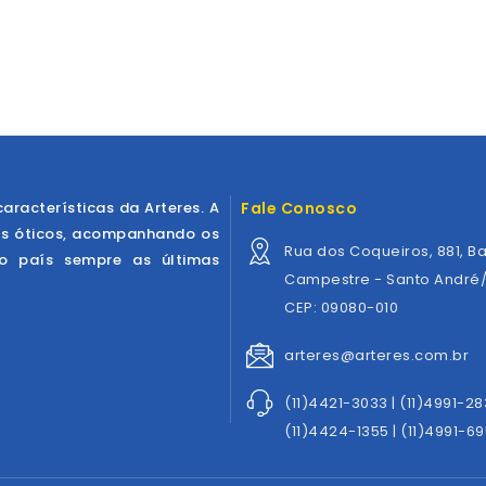
características da Arteres. A
Fale Conosco
os óticos, acompanhando os
Rua dos Coqueiros, 881, Ba
ao país sempre as últimas
Campestre - Santo André
CEP: 09080-010
arteres@arteres.com.br
(11)4421-3033 | (11)4991-2
(11)4424-1355 | (11)4991-69