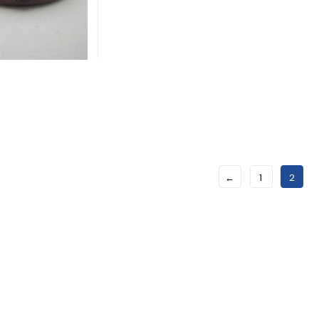
←
1
2